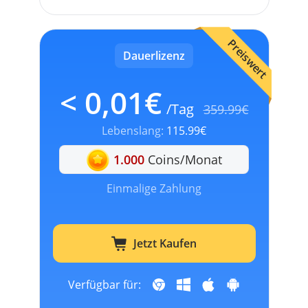
Preiswert
Dauerlizenz
< 0,01€
/Tag
359.99€
Lebenslang:
115.99€
1.000
Coins/Monat
Einmalige Zahlung
Jetzt Kaufen
Verfügbar für: