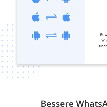
Es w
Wha
über
Bessere WhatsA