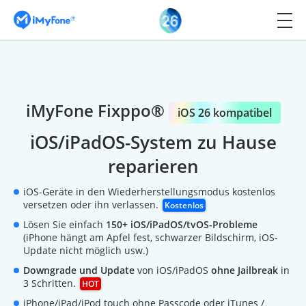
iMyFone Fixppo®
iOS 26 kompatibel
iOS/iPadOS-System zu Hause
reparieren
iOS-Geräte in den Wiederherstellungsmodus kostenlos
versetzen oder ihn verlassen.
Kostenlos
Lösen Sie einfach
150+ iOS/iPadOS/tvOS-Probleme
(iPhone hängt am Apfel fest, schwarzer Bildschirm, iOS-
Update nicht möglich usw.)
Downgrade und Update
von iOS/iPadOS
ohne Jailbreak
in
3 Schritten.
HOT
iPhone/iPad/iPod touch ohne Passcode oder iTunes /