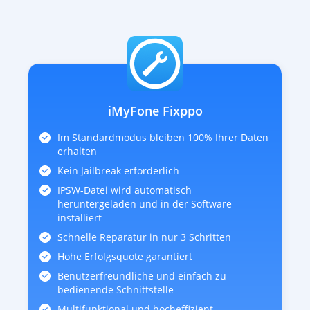
iMyFone Fixppo
Im Standardmodus bleiben 100% Ihrer Daten
erhalten
Kein Jailbreak erforderlich
IPSW-Datei wird automatisch
heruntergeladen und in der Software
installiert
Schnelle Reparatur in nur 3 Schritten
Hohe Erfolgsquote garantiert
Benutzerfreundliche und einfach zu
bedienende Schnittstelle
Multifunktional und hocheffizient