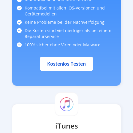
Kompatibel mit allen iOS-Versionen und
Gerätemodellen
Keine Probleme bei der Nachverfolgung
Die Kosten sind viel niedriger als bei einem
Reparaturservice
100% sicher ohne Viren oder Malware
Kostenlos Testen
iTunes