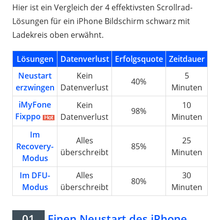
Hier ist ein Vergleich der 4 effektivsten Scrollrad-
Lösungen für ein iPhone Bildschirm schwarz mit
Ladekreis oben erwähnt.
Lösungen
Datenverlust
Erfolgsquote
Zeitdauer
Neustart
Kein
5
40%
erzwingen
Datenverlust
Minuten
iMyFone
Kein
10
98%
Fixppo
Datenverlust
Minuten
Im
Alles
25
Recovery-
85%
überschreibt
Minuten
Modus
Im DFU-
Alles
30
80%
Modus
überschreibt
Minuten
01
Einen Neustart des iPhone