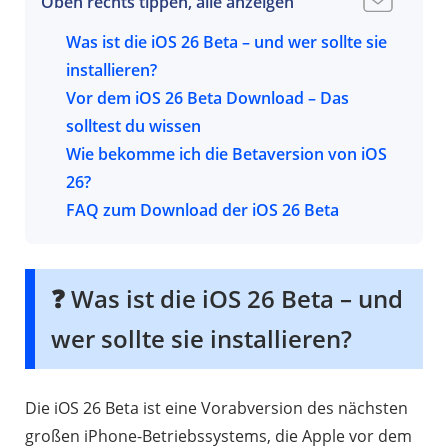
Oben rechts tippen, alle anzeigen
Was ist die iOS 26 Beta – und wer sollte sie
installieren?
Vor dem iOS 26 Beta Download – Das
Entwickler Beta vs. Public Beta – der
solltest du wissen
Unterschied
Wie bekomme ich die Betaversion von iOS
Wer sollte die iOS 26 Beta herunterladen?
Backup erstellen – deine Daten sichern
26?
iOS 26 für welche Geräte – läuft iOS 26
FAQ zum Download der iOS 26 Beta
auf deinem iPhone?
So bekommst du die iOS 26
Entwickler
Mögliche Risiken & Bugs bei iOS 26 Beta
Beta
Ist die iOS 26 Beta sicher?
iOS 26
Ist die iOS 26 Beta stabil?
Public Beta
installieren – So
❓ Was ist die iOS 26 Beta – und
funktioniert’s
Warum sehe ich die iOS 26 Beta nicht auf
meinem iPhone?
wer sollte sie installieren?
Wie lange dauert der iOS 26 Beta-
Download?
Die iOS 26 Beta ist eine Vorabversion des nächsten
großen iPhone-Betriebssystems, die Apple vor dem