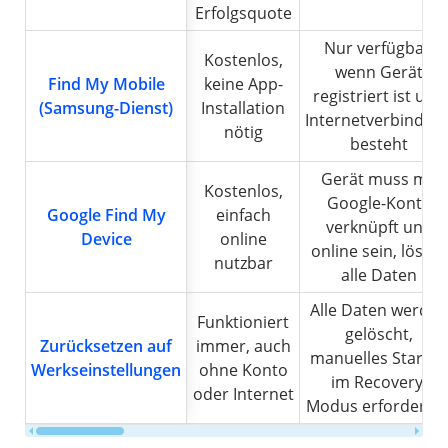
Erfolgsquote
Nur verfügbar,
Kostenlos,
wenn Gerät
Find My Mobile
keine App-
registriert ist und
(Samsung-Dienst)
Installation
Internetverbindun
nötig
besteht
Gerät muss mit
Kostenlos,
Google-Konto
Google Find My
einfach
verknüpft und
Device
online
online sein, löscht
nutzbar
alle Daten
Alle Daten werden
Funktioniert
gelöscht,
Zurücksetzen auf
immer, auch
manuelles Starten
Werkseinstellungen
ohne Konto
im Recovery-
oder Internet
Modus erforderlic