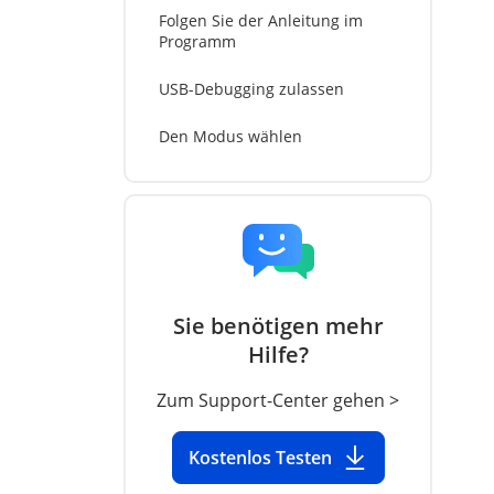
Folgen Sie der Anleitung im
Programm
USB-Debugging zulassen
Den Modus wählen
Spezifischer Spielmodus
Universalmodus
GPS-Standort ändern
Sie benötigen mehr
Hilfe?
GPS-Standort simulieren - im
Sprung-Teleport-Modus
Zum Support-Center gehen >
Route mit Zwei-Punkt-Modus
Kostenlos Testen
simulieren