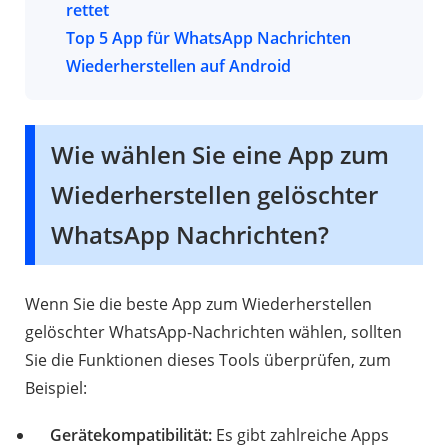
rettet
Top 5 App für WhatsApp Nachrichten
1. iMyFone ChatsBack
Wiederherstellen auf Android
2. Dr.Fone - Datenrettung
3. iMyFone D-Back
1. iMyFone ChatsBack
4. Aiseesoft Fonelab für WhatsApp-
2. Jihosoft Android Data Recovery
Wie wählen Sie eine App zum
Wiederherstellung
3. Recuva
5. Leawo iPhone Datenrettung
4. Remo Recovery für Android
Wiederherstellen gelöschter
5. EaseUS Android
WhatsApp Nachrichten?
Datenwiederherstellungsapp
Wenn Sie die beste App zum Wiederherstellen
gelöschter WhatsApp-Nachrichten wählen, sollten
Sie die Funktionen dieses Tools überprüfen, zum
Beispiel:
Gerätekompatibilität:
Es gibt zahlreiche Apps