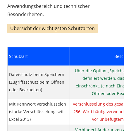
Anwendungsbereich und technischer
Besonderheiten.
Übersicht der wichtigsten Schutzarten
Schutzart
Beschre
Über die Option „Speichern
Dateischutz beim Speichern
definiert werden, das den
(Zugriffsschutz beim Öffnen
einschränkt. Je nach Einstel
oder Bearbeiten)
Öffnen oder Bearbei
Mit Kennwort verschlüsselen
Verschlüsselung des gesamten
(starke Verschlüsselung seit
256. Wird häufig verwendet,
Excel 2013)
vor unbefugtem Zug
Verhindert Änderungen an Z