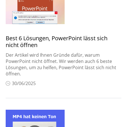
iPhone entsperren
iPhone Tipps
WhatsApp
übertragen
Best 6 Lösungen, PowerPoint lässt sich
Handybildschirm
nicht öffnen
spiegeln
Der Artikel wird Ihnen Gründe dafür, warum
Tipps und Tricks für
PowerPoint nicht öffnet. Wir werden auch 6 beste
Android
Lösungen, um zu helfen, PowerPoint lässt sich nicht
öffnen.
Stimme-Tipps
30/06/2025
Windows & Mac
Datenrettung
PC Tipps & Tricks
Video-Tipps