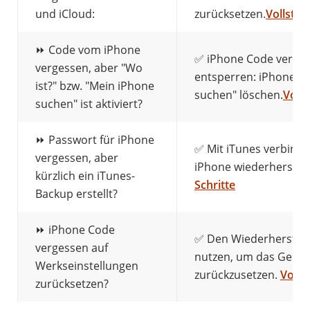
und iCloud:
zurücksetzen.
Vollstän
⏩ Code vom iPhone
✅ iPhone Code verges
vergessen, aber "Wo
entsperren: iPhone p
ist?" bzw. "Mein iPhone
suchen" löschen.
Volls
suchen" ist aktiviert?
⏩ Passwort für iPhone
✅ Mit iTunes verbind
vergessen, aber
iPhone wiederherstel
kürzlich ein iTunes-
Schritte
Backup erstellt?
⏩ iPhone Code
✅ Den Wiederherstel
vergessen auf
nutzen, um das Gerät 
Werkseinstellungen
zurückzusetzen.
Volls
zurücksetzen?