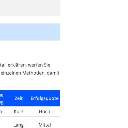
il erklären, werfen Sie
ie einzelnen Methoden, damit
he
Zeit
Erfolgsquote
ng
h
Kurz
Hoch
l
Lang
Mittel