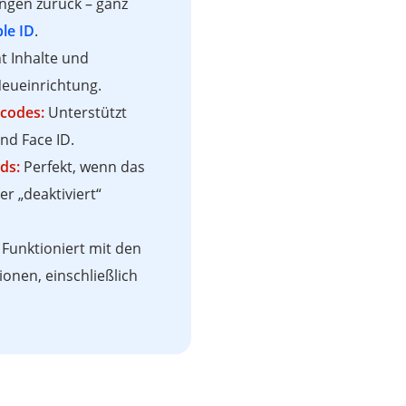
ungen zurück – ganz
le ID
.
t Inhalte und
Neueinrichtung.
rcodes:
Unterstützt
und Face ID.
ds:
Perfekt, wenn das
r „deaktiviert“
Funktioniert mit den
onen, einschließlich