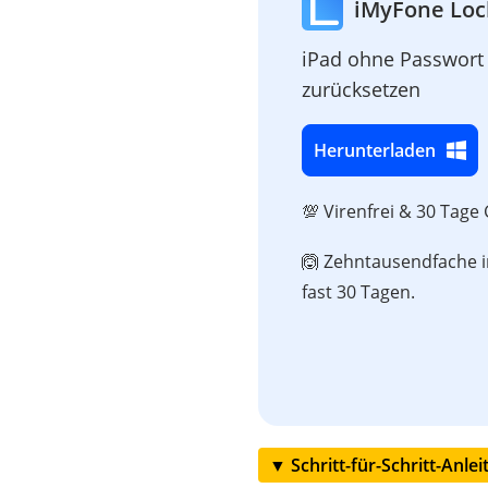
iMyFone Loc
iPad ohne Passwort 
zurücksetzen
Herunterladen
💯 Virenfrei & 30 Tage
🙆 Zehntausendfache im
fast 30 Tagen.
▼ Schritt-für-Schritt-Anl