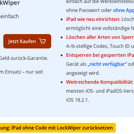
einfach auf die Werkseinstell
kWiper
ohne Passwort oder
ohne App
einfach
iPad wie neu einrichten:
Lösch
ermöglicht eine vollständige 
Löschen aller Arten von Sper
Jetzt Kaufen
4-/6-stellige Codes, Touch ID 
Entsperren bei gesperrten iPa
 Geld-zurück-Garantie.
Gerät als
„nicht verfügbar“
ode
 Einsatz – nur seit
angezeigt wird.
Weitreichende Kompatibilität:
meisten iOS- und iPadOS-Versi
iOS 18.2.1.
eitung: iPad ohne Code mit LockWiper zurücksetzen