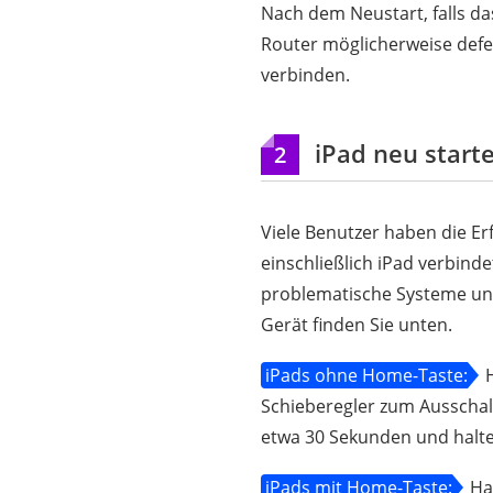
Nach dem Neustart, falls da
Router möglicherweise defek
verbinden.
iPad neu start
2
Viele Benutzer haben die Er
einschließlich iPad verbind
problematische Systeme un
Gerät finden Sie unten.
iPads ohne Home-Taste:
H
Schieberegler zum Ausschalt
etwa 30 Sekunden und halten
iPads mit Home-Taste:
Hal