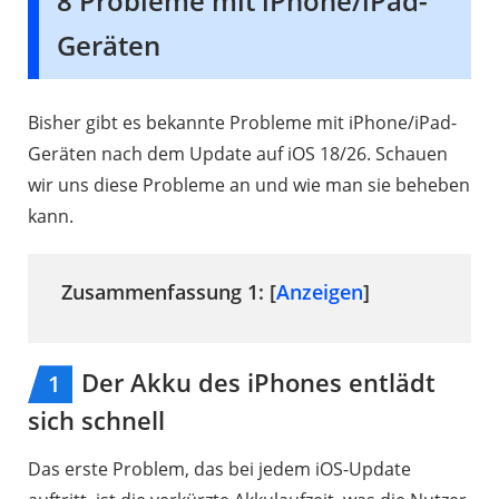
8 Probleme mit iPhone/iPad-
Geräten
Bisher gibt es bekannte Probleme mit iPhone/iPad-
Geräten nach dem Update auf iOS 18/26. Schauen
wir uns diese Probleme an und wie man sie beheben
kann.
Zusammenfassung 1: [
Anzeigen
]
1.1
Der
Der Akku des iPhones entlädt
1
Akku
sich schnell
des
iPhones
Das erste Problem, das bei jedem iOS-Update
entlädt