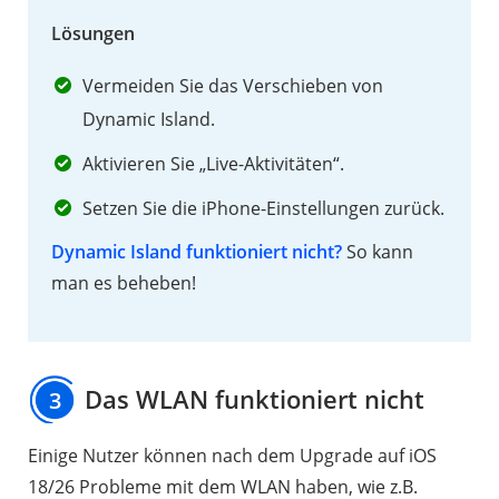
Der
Lösungen
Startbildschirm
lädt
Vermeiden Sie das Verschieben von
nicht
Dynamic Island.
2.7
Aktivieren Sie „Live-Aktivitäten“.
Das
Setzen Sie die iPhone-Einstellungen zurück.
Herunterziehen
des
Dynamic Island funktioniert nicht?
So kann
Kontrollzentrums
man es beheben!
funktioniert
nicht
2.8
Das WLAN funktioniert nicht
3
"Authentifizierung
fehlgeschlagen"
Einige Nutzer können nach dem Upgrade auf iOS
in
18/26 Probleme mit dem WLAN haben, wie z.B.