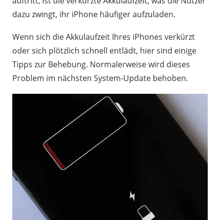
auftritt, ist die verkürzte Akkulaufzeit, was die Nutzer
sich
dazu zwingt, ihr iPhone häufiger aufzuladen.
schnell
Wenn sich die Akkulaufzeit Ihres iPhones verkürzt
1.2
oder sich plötzlich schnell entlädt, hier sind einige
Das
Tipps zur Behebung. Normalerweise wird dieses
iPhone
Problem im nächsten System-Update behoben.
lädt
nicht
1.3
Das
iPhone
überhitzt
1.4
Das
iPhone
ist