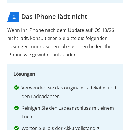
neu
Das iPhone lädt nicht
2
1.7
Das
Wenn Ihr iPhone nach dem Update auf iOS 18/26
iPhone
nicht lädt, konsultieren Sie bitte die folgenden
hängt
Lösungen, um zu sehen, ob sie Ihnen helfen, Ihr
beim
iPhone wie gewohnt aufzuladen.
Apple-
Logo
Lösungen
fest
1.8
Verwenden Sie das originale Ladekabel und
Der
den Ladeadapter.
iPhone
Reinigen Sie den Ladeanschluss mit einem
Touchscreen
Tuch.
reagiert
Warten Sie, bis der Akku vollständig
nicht