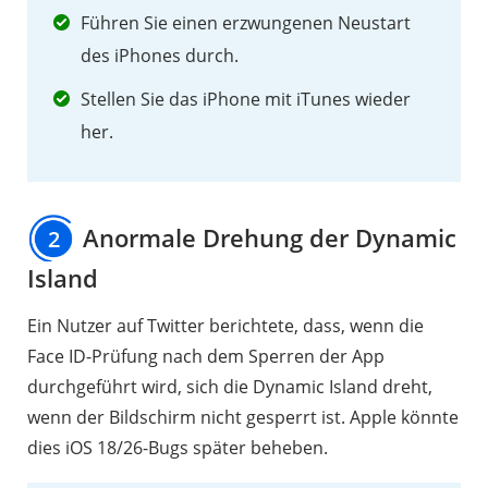
nicht
Führen Sie einen erzwungenen Neustart
2.4
des iPhones durch.
Die
Stellen Sie das iPhone mit iTunes wieder
Bildschirmzeit
her.
funktioniert
nicht
richtig
Anormale Drehung der Dynamic
2
2.5
Die
Island
Benachrichtigungen
Ein Nutzer auf Twitter berichtete, dass, wenn die
des
Face ID-Prüfung nach dem Sperren der App
Sperrbildschirms
durchgeführt wird, sich die Dynamic Island dreht,
funktionieren
wenn der Bildschirm nicht gesperrt ist. Apple könnte
nicht
dies iOS 18/26-Bugs später beheben.
2.6