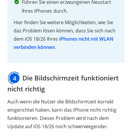
Führen Sie einen erzwungenen Neustart
nicht
Ihres iPhones durch.
2.12
Hier finden Sie weitere Möglichkeiten, wie Sie
iOS
das Problem lösen können, dass Sie sich nach
18/26
dem iOS 18/26 Ihres
iPhones nicht mit WLAN
korrigiert
verbinden können
.
automatisch
alle
Wörter
auf
Die Bildschirmzeit funktioniert
4
Englisch
nicht richtig
Auch wenn die Nutzer die Bildschirmzeit korrekt
eingerichtet haben, kann das iPhone nicht richtig
funktionieren. Dieses Problem wird nach dem
Update auf iOS 18/26 noch schwerwiegender.