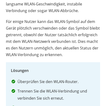
der
langsame WLAN-Geschwindigkeit, instabile
App-
Verbindung oder sogar WLAN-Abbrüche.
Sperrfunktion
Für einige Nutzer kann das WLAN-Symbol auf dem
2.9
Gerät plötzlich verschwinden oder das Symbol bleibt
Tastatur-
getrennt, obwohl der Nutzer tatsächlich erfolgreich
Eingabeproblem
mit dem WLAN-Netzwerk verbunden ist. Dies macht
2.10
es den Nutzern unmöglich, den aktuellen Status der
Augen-
WLAN-Verbindung zu erkennen.
Tracking
schlägt
Lösungen
sofort
fehl
Überprüfen Sie den WLAN-Router.
2.11
Trennen Sie die WLAN-Verbindung und
Musikvibrationen
verbinden Sie sich erneut.
funktionieren