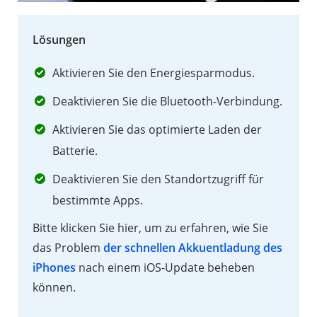
langsam
1.5
Lösungen
Das
Aktivieren Sie den Energiesparmodus.
iPhone
Deaktivieren Sie die Bluetooth-Verbindung.
hängt
auf
Aktivieren Sie das optimierte Laden der
einem
Batterie.
schwarzen
Deaktivieren Sie den Standortzugriff für
Bildschirm
bestimmte Apps.
fest
Bitte klicken Sie hier, um zu erfahren, wie Sie
1.6
das Problem
der schnellen Akkuentladung des
Das
iPhones
nach einem iOS-Update beheben
iPhone
können.
startet
ständig