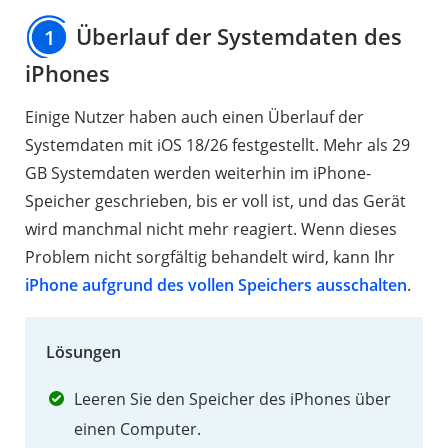
Überlauf
Überlauf der Systemdaten des
1
der
Systemdaten
iPhones
des
Einige Nutzer haben auch einen Überlauf der
iPhones
Systemdaten mit iOS 18/26 festgestellt. Mehr als 29
2.2
GB Systemdaten werden weiterhin im iPhone-
Anormale
Speicher geschrieben, bis er voll ist, und das Gerät
Drehung
wird manchmal nicht mehr reagiert. Wenn dieses
der
Problem nicht sorgfältig behandelt wird, kann Ihr
Dynamic
iPhone aufgrund des vollen Speichers ausschalten
.
Island
2.3
Lösungen
Das
WLAN
Leeren Sie den Speicher des iPhones über
funktioniert
einen Computer.